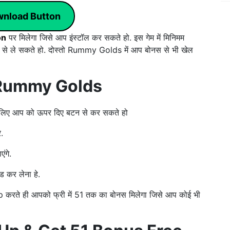
nload Button
on
पर मिलेगा जिसे आप इंस्टॉल कर सकते हो. इस गेम में मिनिमम
से ले सकते हो. दोस्तो Rummy Golds में आप बोनस से भी खेल
Rummy Golds
लिए आप को ऊपर दिए बटन से कर सकते हो
.
ंगे.
कर लेना हे.
 Up करते ही आपको फ्री में 51 तक का बोनस मिलेगा जिसे आप कोई भी