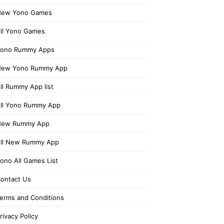
ew Yono Games
ll Yono Games
ono Rummy Apps
ew Yono Rummy App
ll Rummy App list
ll Yono Rummy App
New Rummy App
ll New Rummy App
ono All Games List
ontact Us
erms and Conditions
rivacy Policy