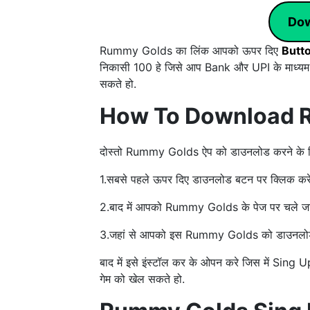
Dow
Rummy Golds का लिंक आपको ऊपर दिए
Butt
निकासी 100 हे जिसे आप Bank और UPI के माध्यम 
सकते हो.
How To Download 
दोस्तो Rummy Golds ऐप को डाउनलोड करने के 
1.सबसे पहले ऊपर दिए डाउनलोड बटन पर क्लिक करे
2.बाद में आपको Rummy Golds के पेज पर चले जाए
3.जहां से आपको इस Rummy Golds को डाउनलोड 
बाद में इसे इंस्टॉल कर के ओपन करे जिस में Sing
गेम को खेल सकते हो.