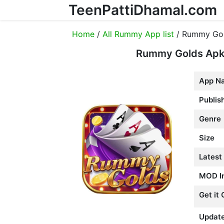
TeenPattiDhamal.com
Skip to content
Home
/
All Rummy App list
/ Rummy Gol
Rummy Golds Apk 
App N
Publis
Genre
Size
Latest
MOD I
Get it
Updat